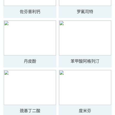
佐芬普利钙
罗氟司特
丹皮酚
苯甲酸阿格列汀
巯基丁二酸
度米芬