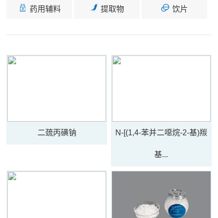
药用辅料
提取物
饮片
二巯丙磺钠
N-[(1,4-苯并二噁烷-2-基)羰
基...