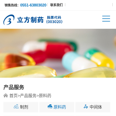
0551-63803020
联系我们
销售热线：
产品服务
首页
>
产品服务
>
原料药
制剂
原料药
中间体