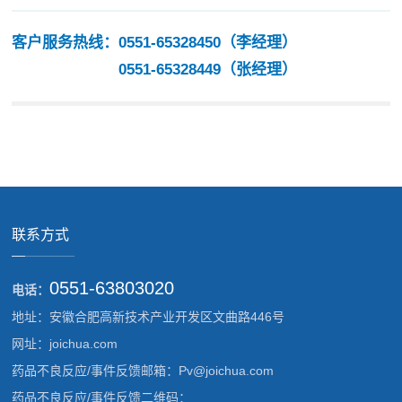
客户服务热线：
0551-65328450（李经理）
0551-65328449（张经理）
联系方式
0551-63803020
电话：
地址：安徽合肥高新技术产业开发区文曲路446号
网址：joichua.com
药品不良反应/事件反馈邮箱：Pv@joichua.com
药品不良反应/事件反馈二维码：