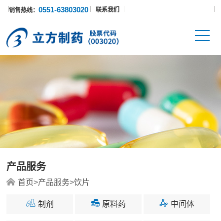
0551-63803020
联系我们
销售热线：
产品服务
首页
>
产品服务
>
饮片
制剂
原料药
中间体