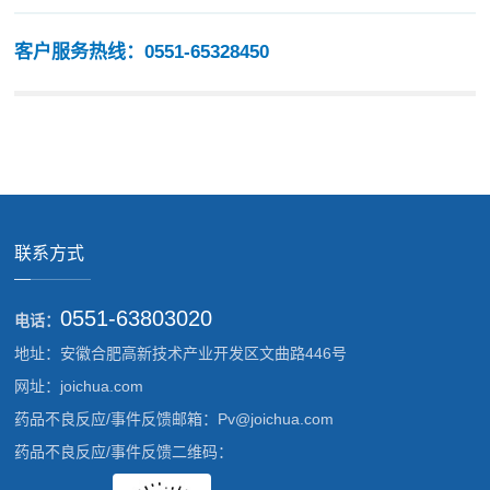
客户服务热线：0551-65328450
联系方式
0551-63803020
电话：
地址：安徽合肥高新技术产业开发区文曲路446号
网址：joichua.com
药品不良反应/事件反馈邮箱：Pv@joichua.com
药品不良反应/事件反馈二维码：