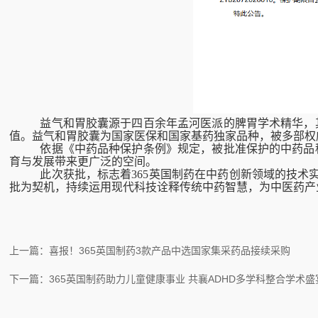
益气和胃胶囊源于四百余年孟河医派的脾胃学术精华，
值。益气和胃胶囊为国家医保和国家基药独家品种，被多部权
依据《中药品种保护条例》规定，被批准保护的中药品
育与发展带来更广泛的空间。
此次获批，标志着365英国制药在中药创新领域的技术
批为契机，持续运用现代科技诠释传统中药智慧，为中医药产
上一篇：喜报！365英国制药3款产品中选国家集采药品接续采购
下一篇：365英国制药助力儿童健康事业 共襄ADHD多学科整合学术盛