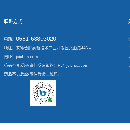
联系方式
0551-63803020
电话：
地址：安徽合肥高新技术产业开发区文曲路446号
网址：joichua.com
药品不良反应/事件反馈邮箱：Pv@joichua.com
药品不良反应/事件反馈二维码：