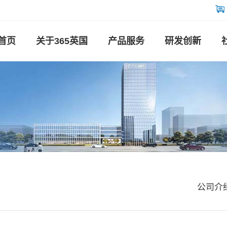
首页
关于365英国
产品服务
研发创新
公司介