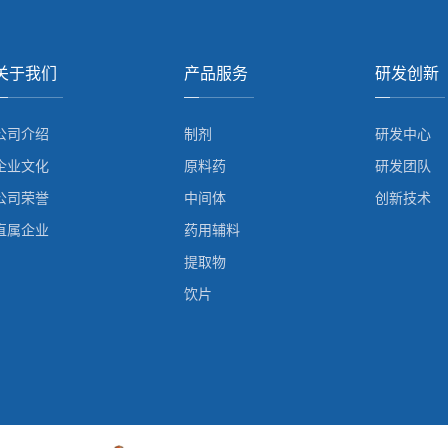
关于我们
产品服务
研发创新
公司介绍
制剂
研发中心
企业文化
原料药
研发团队
公司荣誉
中间体
创新技术
直属企业
药用辅料
提取物
饮片