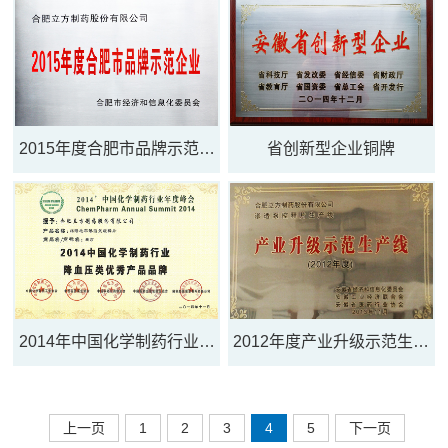
药）（股份）
2015年度合肥市品牌示范企
省创新型企业铜牌
业 铜牌
2014年中国化学制药行业降
2012年度产业升级示范生产
血压类优秀产...
线（渗透泵控...
上一页
1
2
3
4
5
下一页