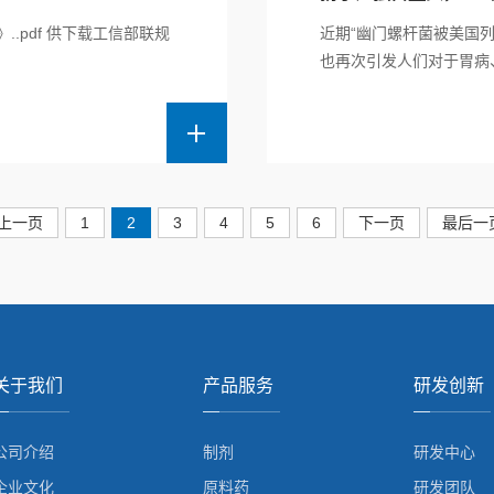
..pdf 供下载工信部联规
近期“幽门螺杆菌被美国
也再次引发人们对于胃病、
上一页
1
2
3
4
5
6
下一页
最后一
关于我们
产品服务
研发创新
公司介绍
制剂
研发中心
企业文化
原料药
研发团队