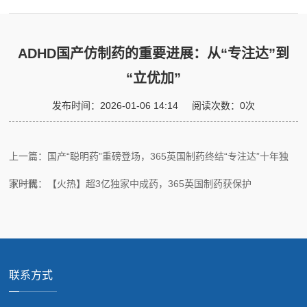
ADHD国产仿制药的重要进展：从“专注达”到
“立优加”
发布时间：
2026-01-06 14:14
阅读次数：
0
次
上一篇：国产“聪明药”重磅登场，365英国制药终结“专注达”十年独
家时代
下一篇：【火热】超3亿独家中成药，365英国制药获保护
联系方式