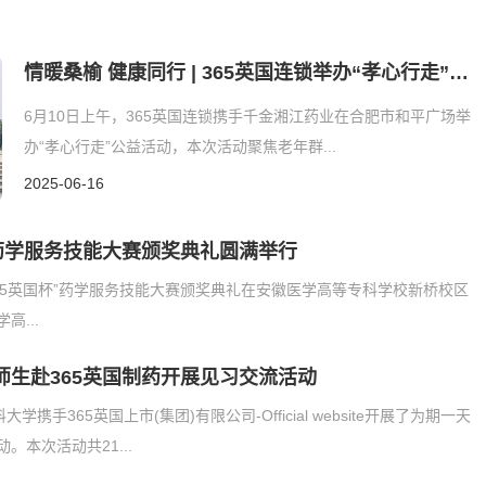
情暖桑榆 健康同行 | 365英国连锁举办“孝心行走”
公...
6月10日上午，365英国连锁携手千金湘江药业在合肥市和平广场举
办“孝心行走”公益活动，本次活动聚焦老年群...
2025-06-16
”药学服务技能大赛颁奖典礼圆满举行
365英国杯”药学服务技能大赛颁奖典礼在安徽医学高等专科学校新桥校区
高...
师生赴365英国制药开展见习交流活动
学携手365英国上市(集团)有限公司-Official website开展了为期一天
。本次活动共21...